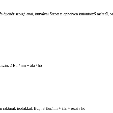
és éjjeliőr szolgálattal, kutyával őrzött telephelyen különböző méretű, 
 szín: 2 Eur/ nm + áfa / hó
aktárak irodákkal. Bdíj: 3 Eur/nm + áfa + rezsi / hó