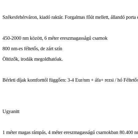
Székesfehérváron, kiadó raktár. Forgalmas főút mellett, állandó porta 
450-2000 nm között, 6 méter ereszmagasságú csarnok
800 nm-es féltetős, de zárt szín
Öltözők, irodák megoldhatóak.
Bérleti díjak komforttól függően: 3-4 Eur/nm + áfa+ rezsi / hó Féltetős
Ugyanitt
1 méter magas rámpás, 4 méter ereszmagasságú csarnokban 80.400 nm r