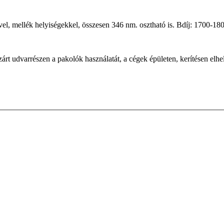
ővel, mellék helyiségekkel, összesen 346 nm. osztható is. Bdíj: 1700-180
zárt udvarrészen a pakolók használatát, a cégek épületen, kerítésen elhel