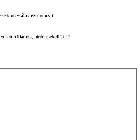
0 Ft/nm + áfa /rezsi nincs!)
yezett reklámok, hirdetések díját is!