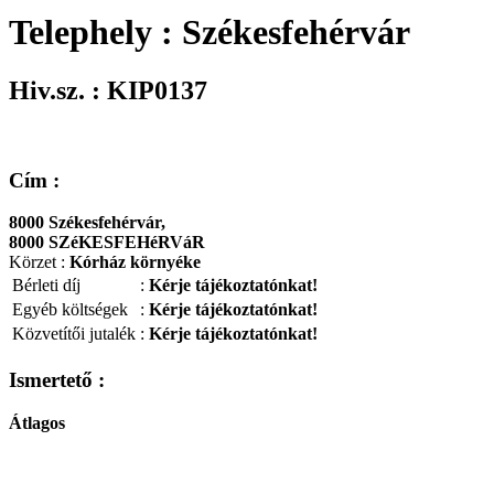
Telephely : Székesfehérvár
Hiv.sz. : KIP0137
Cím :
8000 Székesfehérvár,
8000 SZéKESFEHéRVáR
Körzet :
Kórház környéke
Bérleti díj
:
Kérje tájékoztatónkat!
Egyéb költségek
:
Kérje tájékoztatónkat!
Közvetítői jutalék
:
Kérje tájékoztatónkat!
Ismertető :
Átlagos