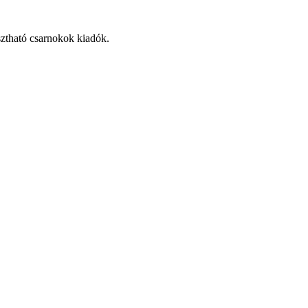
osztható csarnokok kiadók.