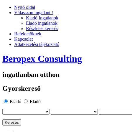
Nyitó oldal
Válasszon ingatlant !
Kiadó Ingatlanok
Eladó ingatlanok
Részletes keresés
Befektetőknek
Kapcsolat
Adatkezelési tájékoztató
Beropex Consulting
ingatlanban otthon
Gyorskereső
Kiadó
Eladó