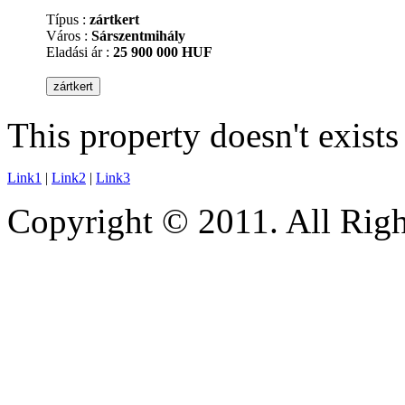
Típus :
zártkert
Város :
Sárszentmihály
Eladási ár :
25 900 000 HUF
This property doesn't exist
Link1
|
Link2
|
Link3
Copyright © 2011. All Righ